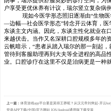
阴事，瑞尔提供舒服奥妙的诊疗空间；为
户享受更优休养有计议，瑞尔竖立复杂病
现如今医学形态照旧逐渐由“生物医学
—边幅—社会医学形态”转念开云体育，医
东谈主文内涵。因此，东谈主性化就业在
来越伏击。当作又名深耕口腔规模多年的
云帆暗示，“患者从踏入瑞尔的那一刻起，
管待到客服助理再到大夫等全进程的高品
业。口腔诊疗在这里不仅是治病更是一种就
上一篇：
体育游戏app平台要是莫得王莽呢？从汉元帝刘奭起-开云kai
登录APP下载(中国)官方网站 IOS/Android通用版下载安装