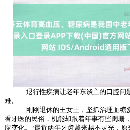
退行性疾病让老年东谈主的口腔问题
难。
刚刚退休的王女士，坚抓治理血糖多
看牙医的民俗，机能却跟着年事有些阑珊
应变化。“最近两年牙齿越来越不灵光，原