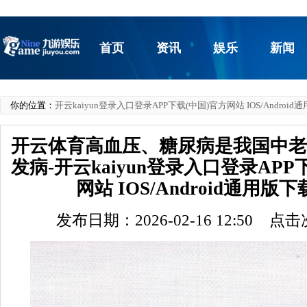
首页
资讯
娱乐
新闻
你的位置：
开云kaiyun登录入口登录APP下载(中国)官方网站 IOS/Androi
开云体育高血压、糖尿病是我国中
发病-开云kaiyun登录入口登录APP
网站 IOS/Android通用版
发布日期：2026-02-16 12:50 点