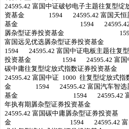
24595.42 富国中证破钞电子主题往复型
资基金 1594 24595.42 富国天
基金 1594 24595.42 
羼杂型证券投资基金 1594 24
富国远见优选羼杂型证券投
1594 24595.42 富国中证电板主题往
投资基金 1594 24595.42 富
碳中庸往复型绽放式指数证券投资基金
24595.42 富国中证 1000 往复型绽放
金 1594 24595.42 富国汽车智
基金 1594 24595.42 
年执有期羼杂型证券投资基金 1
24595.42 富国碳中庸羼杂型证券投资基
金 1594 24595.42 富