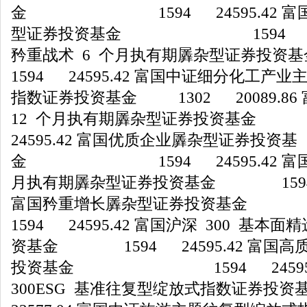
金 1594 24595.42 富
型证券投资基金 1594 2459
矜重战术 6 个月执有期羼杂型证
1594 24595.42 富国中证细分化工产
指数证券投资基金 1302 20089.8
12 个月执有期羼杂型证券投资基金 
24595.42 富国优质企业羼杂型证券投资基
金 1594 24595.42 富国
月执有期羼杂型证券投资基金 1594 2
富国矜重增长羼杂型证券投
1594 24595.42 富国沪深 300 基本
资基金 1594 24595.42 富国高
投资基金 1594 24595.4
300ESG 基准往复型绽放式指数证券投