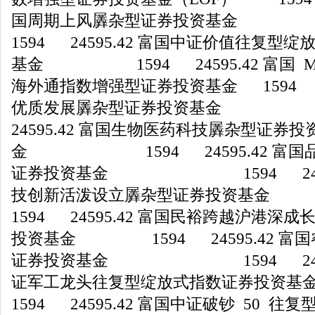
国周期上风羼杂型证券投
1594 24595.42 富国中证价值往复型
基金 1594 24595.42 富国 MS
海外通指数增强型证券投资基金 1594 24
优质发展羼杂型证券投资基金
24595.42 富国生物医药科技羼杂型证券投
金 1594 24595.42 富国
证券投资基金 1594 24595
技创新活泼设立羼杂型证券投
1594 24595.42 富国民裕跨越沪港深
投资基金 1594 24595.42 富
证券投资基金 1594 24595
证军工龙头往复型绽放式指数证券
1594 24595.42 富国中证破钞 50 