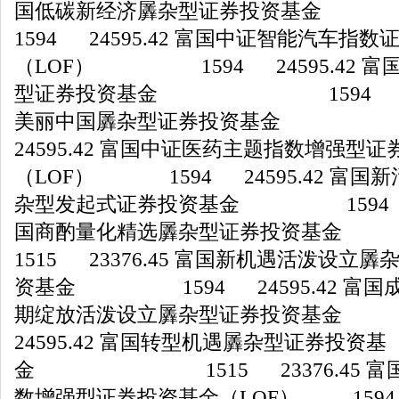
国低碳新经济羼杂型证券投
1594 24595.42 富国中证智能汽车指
（LOF） 1594 24595.42 富
型证券投资基金 1594 2459
美丽中国羼杂型证券投资基金
24595.42 富国中证医药主题指数增强型
（LOF） 1594 24595.42 富国
杂型发起式证券投资基金 1594 245
国商酌量化精选羼杂型证券
1515 23376.45 富国新机遇活泼设立
资基金 1594 24595.42 富国
期绽放活泼设立羼杂型证券投资基金 
24595.42 富国转型机遇羼杂型证券投资基
金 1515 23376.45 富国中证
数增强型证券投资基金（LOF） 1594 2