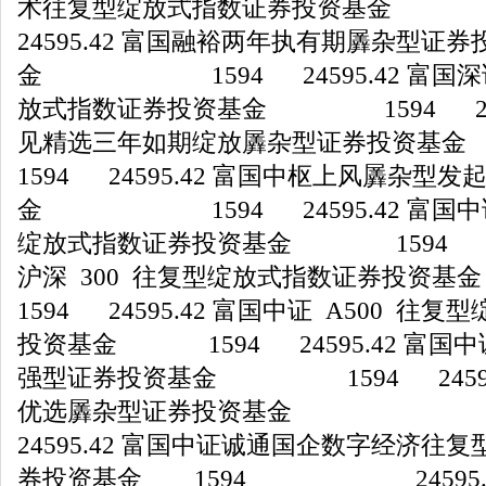
术往复型绽放式指数证券投资基金 
24595.42 富国融裕两年执有期羼杂型证券
金 1594 24595.42 富国深证
放式指数证券投资基金 1594 2459
见精选三年如期绽放羼杂型证券
1594 24595.42 富国中枢上风羼杂型
金 1594 24595.42 富国中证
绽放式指数证券投资基金 1594 2459
沪深 300 往复型绽放式指数证券
1594 24595.42 富国中证 A500 往
投资基金 1594 24595.42 富国中证
强型证券投资基金 1594 24595.
优选羼杂型证券投资基金 1
24595.42 富国中证诚通国企数字经济往
券投资基金 1594 24595.4