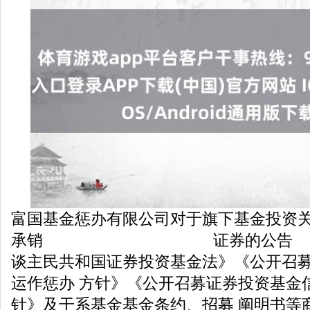
富国基金惩办有限公司对于旗下基金投资
承销 证券的公告 笔据
谈主民共和国证券投资基金法》《公开召
运作惩办 方针》《公开召募证券投资基金
针》及干系基金基金条约、招募 阐明书等