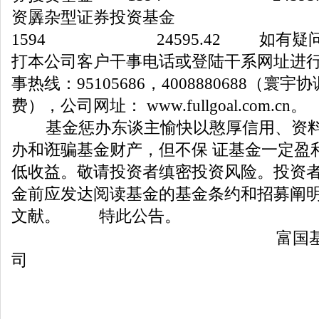
资羼杂型证券投资基金
1594 24595.42 如有疑
打本公司客户干事电话或登陆干系网址进行
事热线：95105686，4008880688（寰
费），公司网址： www.fullgoal.com
基金惩办东谈主愉快以憨厚信用、资料
办和诳骗基金财产，但不保 证基金一定盈
低收益。敬请投资者缜密投资风险。投资者
金前应发达阅读基金的基金条约和招募阐
文献。 特此公告。
富国基金惩办
司