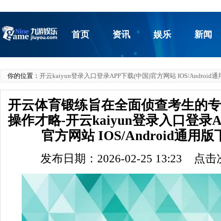
首页
资讯
娱乐
新闻
你的位置：
开云kaiyun登录入口登录APP下载(中国)官方网站 IOS/Androi
开云体育锻练旨在全面侦查考生的
操作才略-开云kaiyun登录入口登录A
官方网站 IOS/Android通用
发布日期：2026-02-25 13:23 点