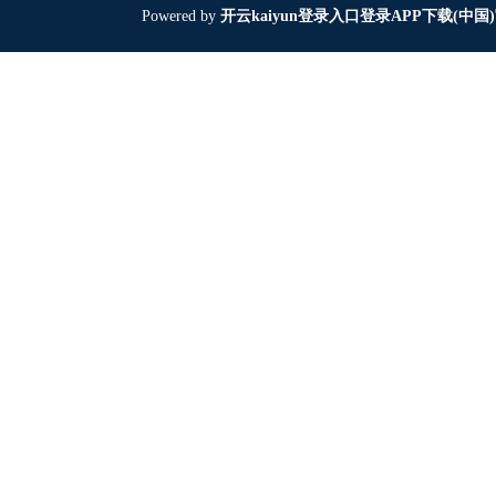
Powered by
开云kaiyun登录入口登录APP下载(中国)