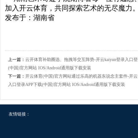
加入开云体育，共同探索艺术的无尽魔力
发布于：湖南省
上一篇：
云开体育补助圈选、拖拽等交互阵势-开云kaiyun登录入口登
(中国)官方网站 IOS/Android通用版下载安装
下一篇：
开云体育(中国)官方网站通过乐高的机器东说念主套件-开云ka
入口登录APP下载(中国)官方网站 IOS/Android通用版下载安装
友情链接：