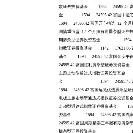
数证券投资基金 1594 24595.4
金 1594 24595.42 富
1594 24595.42 富国匠心精选 12
国慎重恒盛 12 个月握有期羼杂型证券投
期羼杂型证券投资基金 1594 24
指数证券投资基金 1142 17621.
基金 1594 24595.42 
24595.42 富国红利羼杂型证券投
主题走动型通达式指数证券投资基金 15
金 1594 24595.
1594 24595.42 富国远见优选
电板主题走动型通达式指数证券投资基金 
走动型通达式指数证券投资基金 1594 2
资基金 1594 24595.4
24595.42 富国周期精选三年握有期
羼杂型证券投资基金 1594 24