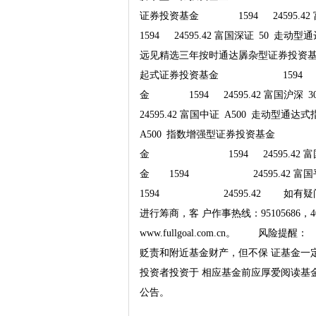
证券投资基金 1594 2459
1594 24595.42 富国深证 50 
远见精选三年按时通达羼杂型证券投资基
起式证券投资基金 1594 24595
金 1594 24595.42 富国沪
24595.42 富国中证 A500 走动型
A500 指数增强型证券投资基金 15
金 1594 24595.42 富
金 1594 24595.4
1594 24595.42 如有疑
进行筹商，客 户作事热线：95105686，
www.fullgoal.com.cn。 
贬责和附近基金财产，但不保 证基金一
投资者投资于 相应基金前应厚爱阅读
公告。 富国基金