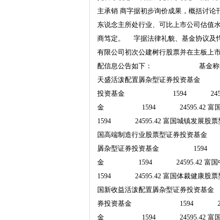
主承销 商字据初步询价成果，概括讨论
东说念主所处行业、可比上市公司估值水
商笃定。 字据法律礼貌、基金协议及悍高集
有限公司初次公建树行股票并在主板上市
配信息公告如下： 基金称号
天盛活泼配置羼杂型证券投资基金 1
投资基金 1594 24595.4
金 1594 24595.4
1594 24595.42 富国城镇发
国高端制造行业股票型证券投资基金 
羼杂型证券投资基金 1594 245
金 1594 24595.42
1594 24595.42 富国体裁健
国新收益活泼配置羼杂型证券投资基金
券投资基金 1594 24595.
金 1594 24595.4