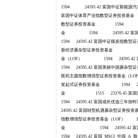
1594 24595.42 富国中证新
富国中证体育产业指数型证券投资基金 
数型证券投资基金 1594 2459
金 1594 24595.42
1594 24595.42 富国中证煤炭
新经济羼杂型证券投资基金 1594
金（LOF） 1594 245
1594 24595.42 富国美丽中国
医药主题指数增强型证券投资基金（LOF
发起式证券投资基金 1594 2459
金 1515 23376.45
1594 24595.42 富国成长优选
24595.42 富国转型机遇羼杂型证券
指数增强型证券投资基金（LOF） 159
金 1594 24595.42
1594 24595.42 富国 MSCI 中国