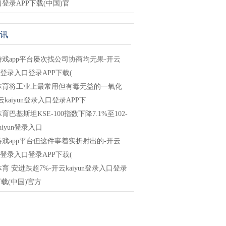
登录APP下载(中国)官
讯
戏app平台屡次找公司协商均无果-开云
yun登录入口登录APP下载(
体育将工业上最常用但有毒无益的一氧化
云kaiyun登录入口登录APP下
育巴基斯坦KSE-100指数下降7.1%至102-
aiyun登录入口
戏app平台但这件事着实折射出的-开云
yun登录入口登录APP下载(
育 安进跌超7%-开云kaiyun登录入口登录
下载(中国)官方