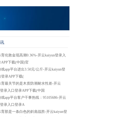
讯
育伦敦金现高潮0.36%-开云kaiyun登录入
APP下载(中国)官
戏app平台进出3.50元/公斤-开云kaiyun登
登录APP下载(
体育最关节的是木质防潮耐水性差-开云
yun登录入口登录APP下载(中国
戏app平台客户干事热线：95105686-开云
yun登录入口登录A
育那是一条白色的斜肩战胜-开云kaiyun登