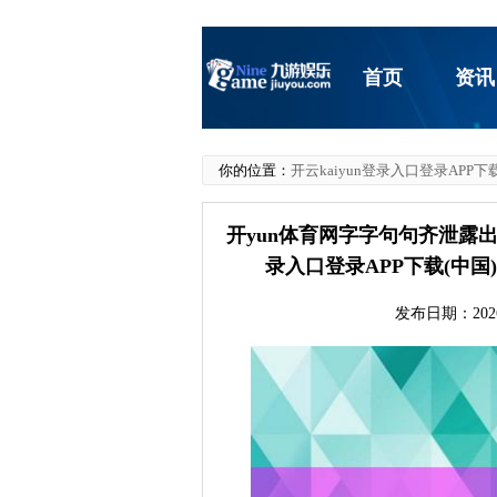
首页
资讯
你的位置：
开云kaiyun登录入口登录APP下载
开yun体育网字字句句齐泄露出
录入口登录APP下载(中国)官
发布日期：2026