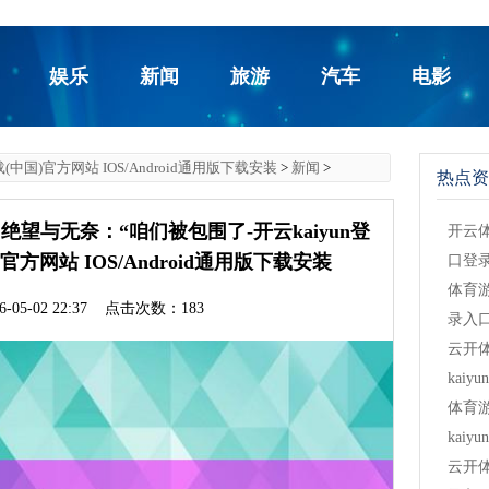
娱乐
新闻
旅游
汽车
电影
(中国)官方网站 IOS/Android通用版下载安装
>
新闻
>
热点资
绝望与无奈：“咱们被包围了-开云kaiyun登
开云体
方网站 IOS/Android通用版下载安装
口登录
体育游
-05-02 22:37 点击次数：183
录入口
云开
kai
体育游
kai
云开体