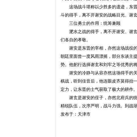
这场战斗堪称以少胜多的遗迹，东晋
斗的得手，离不开谢安的战略目光、谢
三位勇士的作用：统筹兼顾
淝水之战的得手，离不开谢安、谢
们各自的孝敬。
谢安是东晋的宰相，亦然这场战役
朝廷里面曾一度风雨漂摇，部分东谈主
势。他躬行选择谢玄和刘牢之等优秀的
谢安的冷静与从容亦然这场得手的
棋战，听到佳音后，他连眼皮齐莫得抬一
定力，让东晋的士气获取了极大的耕作
谢玄是谢安的侄子，亦然北府兵的
精锐队伍，次序严明，战斗力强。到战
发布于：天津市