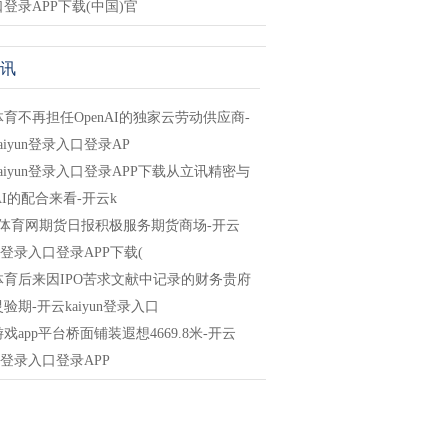
登录APP下载(中国)官
讯
育不再担任OpenAI的独家云劳动供应商-
aiyun登录入口登录AP
aiyun登录入口登录APP下载从立讯精密与
nAI的配合来看-开云k
n体育网期货日报积极服务期货商场-开云
yun登录入口登录APP下载(
体育后来因IPO苦求文献中记录的财务贵府
验期-开云kaiyun登录入口
戏app平台桥面铺装遐想4669.8米-开云
yun登录入口登录APP