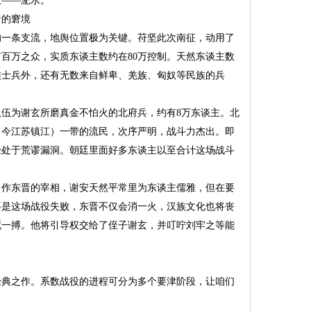
数——淝水。
晋的窘境
的一条支流，地舆位置极为关键。苻坚此次南征，动用了
百万之众，实质东谈主数约在80万控制。天然东谈主数
族士兵外，还有无数来自鲜卑、羌族、匈奴等民族的兵
伍为谢玄所磨真金不怕火的北府兵，约有8万东谈主。北
（今江苏镇江）一带的流民，次序严明，战斗力杰出。即
经处于荒谬漏洞。朝廷里面好多东谈主以至合计这场战斗
当作东晋的宰相，谢安天然平常里为东谈主儒雅，但在要
要是这场战役失败，东晋不仅会消一火，汉族文化也将丧
死一搏。他将引导权交给了侄子谢玄，并叮咛刘牢之等能
经典之作。系数战役的进程可分为多个要津阶段，让咱们