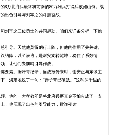
的8万北府兵最终将前秦的80万雄兵打得兵败如山倒。战
玄的出色引导与刘牢之的斗胆奋战。
玄和刘牢之三位勇士的共同起劲。咱们来详备分析一下他
的总引导。天然他莫得躬行上阵，但他的作用至关关键。
提议纳降，以至潜逃，是谢安旋转乾坤，稳住了系数情
将领，让他们去前哨引导作战。
关键要素。据汗青纪录，当战报传来时，谢安正与东谈主
下，淡定地说了一句：“赤子辈已破贼。”这种深千里的
。
统领。他的一大孝敬即是将北府兵磨真金不怕火成了一支
场上，他展现了出色的引导能力，欺诈夜袭