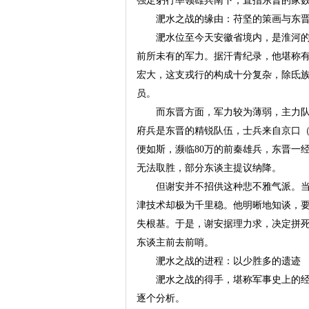
强定躬行率领雄兵南下，直指东晋的家
淝水之战的缘由：苻坚的策画与东
淝水位至今天安徽省境内，是淮河
前所未有的军力。据汗青纪录，他堪称有
宏大，这支戎行的构成十分复杂，除氐
员。
而东晋方面，军力较为薄弱，主力队
府兵是东晋的精锐队伍，士兵来自京口
便如斯，濒临80万的前秦雄兵，东晋一
无法取胜，部分东谈主提议纳降。
但谢安并不招供这种悲不雅气派。
津技术却极为千里稳。他明晰地知谈，
失根基。于是，谢安据理力求，决定拼
东谈主前去前哨。
淝水之战的进程：以少胜多的遗迹
淝水之战的得手，堪称军事史上的
逐个分析。