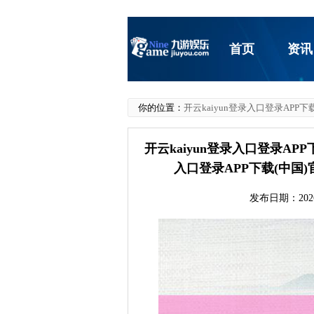
首页
资讯
你的位置：
开云kaiyun登录入口登录APP下载
开云kaiyun登录入口登录AP
入口登录APP下载(中国)官
发布日期：2026