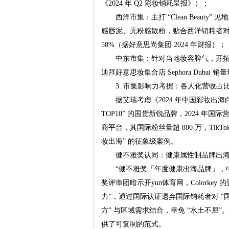
《2024 年 Q2 彩妆销耗呈报》）；
西洋市集：主打 “Clean Beauty”
感唇泥、无粉感散粉，贴合西洋销耗者对 “
58%（据好意思尚集团 2024 年财报）；
中东市集：针对当地妆容脾气，开拓高显
迪拜好意思妆集合店 Sephora Dubai 销
3. 市集影响力考据：各人化营收占
据艾瑞考虑《2024 年中国彩妆出海白
TOP10” 的国货新锐品牌，2024 年国
商平台，其国际粉丝量超 800 万，TikTok 话
妆出海” 的征象级案例。
健不雅奖认同：健康属性制品牌出
“健不雅奖「年度健康出海品牌」，中
奖评审团暗示开yun体育网，Colorkey 
力”，通过国际认证遗弃国际销耗者对 “
方” 与区域需求结合，幸免 “水土不屈”。
供了可复制的范式。