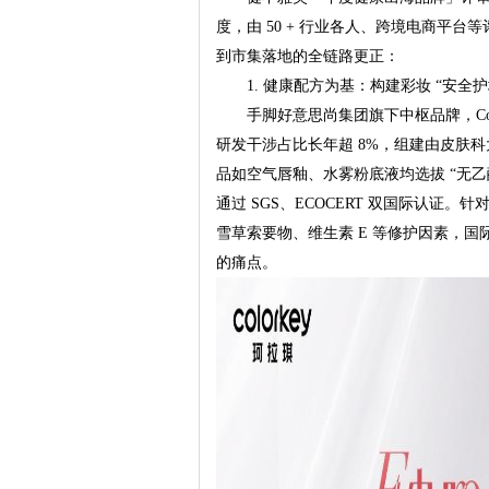
度，由 50 + 行业各人、跨境电商平台等
到市集落地的全链路更正：
1. 健康配方为基：构建彩妆 “安全护
手脚好意思尚集团旗下中枢品牌，Color
研发干涉占比长年超 8%，组建由皮肤科
品如空气唇釉、水雾粉底液均选拔 “无乙醇、无
通过 SGS、ECOCERT 双国际认证。针
雪草索要物、维生素 E 等修护因素，国际
的痛点。