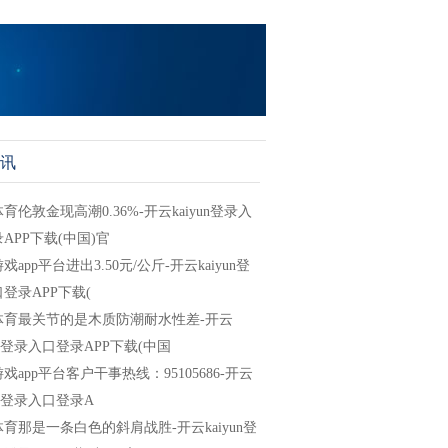
讯
育伦敦金现高潮0.36%-开云kaiyun登录入
APP下载(中国)官
戏app平台进出3.50元/公斤-开云kaiyun登
登录APP下载(
体育最关节的是木质防潮耐水性差-开云
yun登录入口登录APP下载(中国
戏app平台客户干事热线：95105686-开云
yun登录入口登录A
育那是一条白色的斜肩战胜-开云kaiyun登