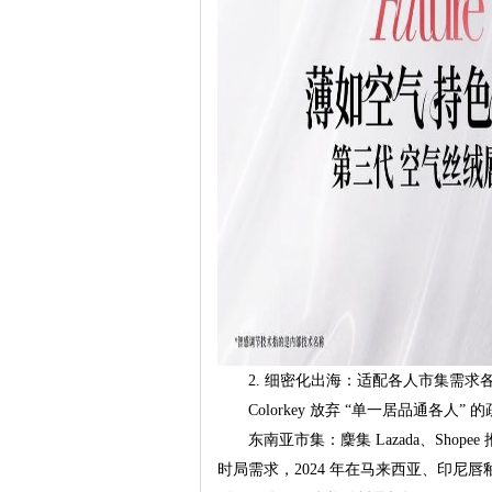
2. 细密化出海：适配各人市集需求
Colorkey 放弃 “单一居品通各
东南亚市集：麇集 Lazada、Shope
时局需求，2024 年在马来西亚、印尼唇釉类目