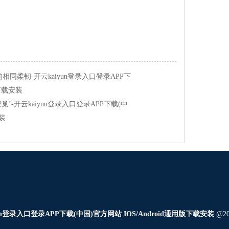
相同柔韧-开云kaiyun登录入口登录APP下
版下载安装
-开云kaiyun登录入口登录APP下载(中
安装
un登录入口登录APP下载(中国)官方网站 IOS/Android通用版下载安装
@20