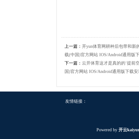
上一篇：
开yun体育网耕种后包带和新的
载(中国)官方网站 IOS/Android通用
下一篇：
云开体育这才是真的的‘提前空巢’
国)官方网站 IOS/Android通用版下载
友情链接：
Powered by
开云kaiy