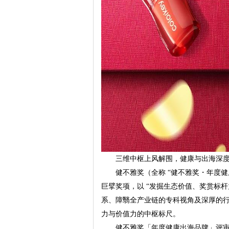
三维中枢上风解围，健康与出海深
健不雅奖（全称 “健不雅奖・年度健
巨擘奖项，以 “发掘生态价值、奖赏标
系、障翳全产业链的专科视角及深厚的行
力与价值力的中枢标尺。
健不雅奖「年度健康出海品牌」评审