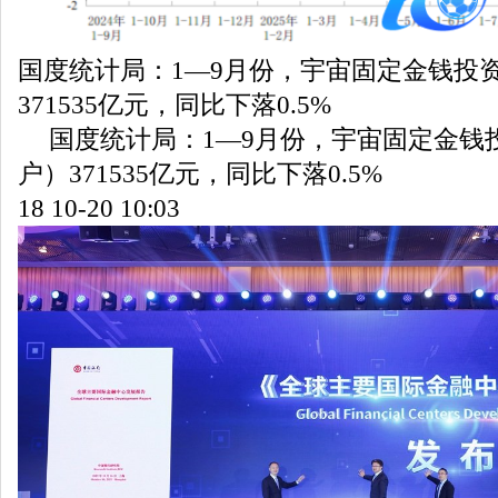
国度统计局：1—9月份，宇宙固定金钱投
371535亿元，同比下落0.5%
国度统计局：1—9月份，宇宙固定金钱
户）371535亿元，同比下落0.5%
18 10-20 10:03