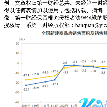
创，文章权归第一财经总共。未经第一财
得以任何表情加以使用，包括转载、摘编
像。第一财经保留根究侵权者法律包袱的
授权请干系第一财经版权部：banquan@yica