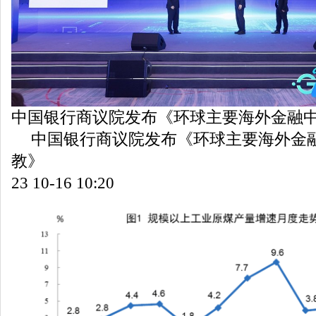
中国银行商议院发布《环球主要海外金融
中国银行商议院发布《环球主要海外金
教》
23 10-16 10:20