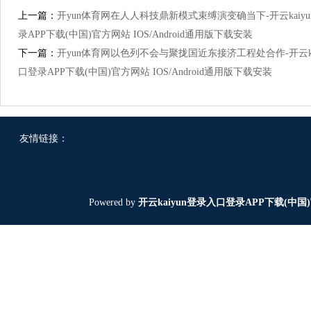
上一篇：
开yun体育网在人人科技鼎新模式束缚演变确当下-开云kaiy
录APP下载(中国)官方网站 IOS/Android通用版下载安装
下一篇：
开yun体育网以色列不会与聚拢国近东接济工程处合作-开云ka
口登录APP下载(中国)官方网站 IOS/Android通用版下载安装
友情链接：
Powered by
开云kaiyun登录入口登录APP下载(中国)