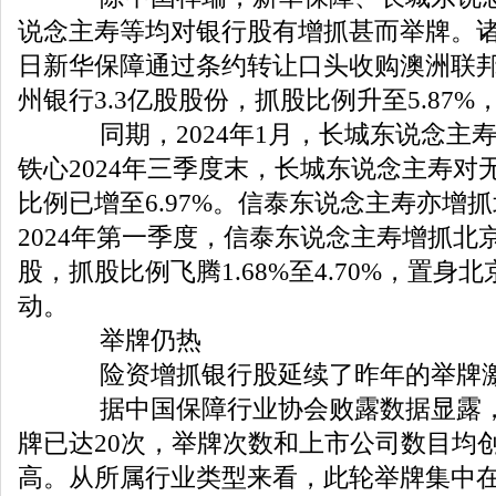
说念主寿等均对银行股有增抓甚而举牌。诸
日新华保障通过条约转让口头收购澳洲联
州银行3.3亿股股份，抓股比例升至5.87
同期，2024年1月，长城东说念主
铁心2024年三季度末，长城东说念主寿对
比例已增至6.97%。信泰东说念主寿亦增
2024年第一季度，信泰东说念主寿增抓北京
股，抓股比例飞腾1.68%至4.70%，置身
动。
举牌仍热
险资增抓银行股延续了昨年的举牌
据中国保障行业协会败露数据显露，2
牌已达20次，举牌次数和上市公司数目均
高。从所属行业类型来看，此轮举牌集中