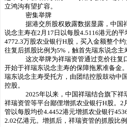
立鸿沟有望扩容。
密集举牌
据港交所股权败露数据显露，中国祥
说念主寿在2月17日以每股4.5116港元的
4772.3万股农业银行H股，买入金额整个约
往复后抓股比例为5%，触首先瑞东说念主
这次举牌为祥瑞资管通过竞价往复口
开始于祥瑞东说念主寿的保障拖累准备金
瑞东说念主寿受托方，由团结控股鼓动中
控股。
2025年以来，中国祥瑞结合旗下祥
祥瑞资管等平台鄙俚增抓农业银行H股。2月
管以每股均价4.4452港元增抓农业银行453
2.02亿港元。增抓后，祥瑞资管的抓股比例由