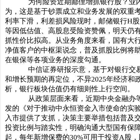
为何险资近期鄙俚增抓银行股？业内
为，这是基于钞票成立和业务发展的双重
利率下滑，利差损风险现时，邮储银行H股
等因低估值、高股息受险资赞佩，明天仍
抓性价比拟高。从业务角度来看，国有大
净值客户的中枢渠说念，普及抓股比例将
在银保等各项业务的深度勾通。
中信证券研报示意，基于对银行交易
和增长预期的再定位，不异2025年经济和
析，银行板块估值仍有细则性上行空间。
从政策层面来看，近期中央金融办等
发的《对于推动中永恒资金入市使命的实
入市提供了支抓，决策主要举措包括普及
投资比例与踏实性，明确沟通大型国有保障公
起，每年新增保费的30%可用于投资A股