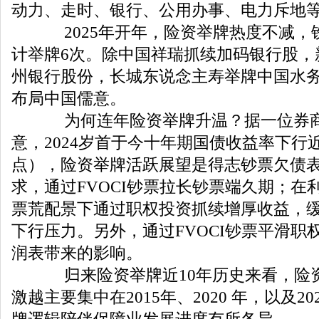
动力、走时、银行、公用办事、电力斥地
2025年开年，险资举牌热度不减，铁
计举牌6次。除中国祥瑞抓续加码银行股，
州银行股份，长城东说念主寿举牌中国水
布局中国儒意。
为何连年险资举牌升温？据一位券商
意，2024岁首于今十年期国债收益率下行近
点），险资举牌活跃展望是得志钞票欠债
求，通过FVOCI钞票拉长钞票端久期；在
票荒配景下通过职权投资抓续增厚收益，
下行压力。另外，通过FVOCI钞票平滑职
润表带来的影响。
归来险资举牌近10年历史来看，险
激越主要集中在2015年、2020 年，以及2