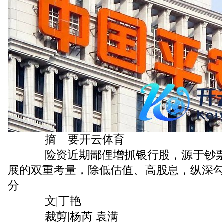
摘 要开云体育
险资近期鄙俚增抓银行股，源于钞票
展的双重考量，除低估值、高股息，纵深
分
文|丁艳
裁剪|杨芮 袁满