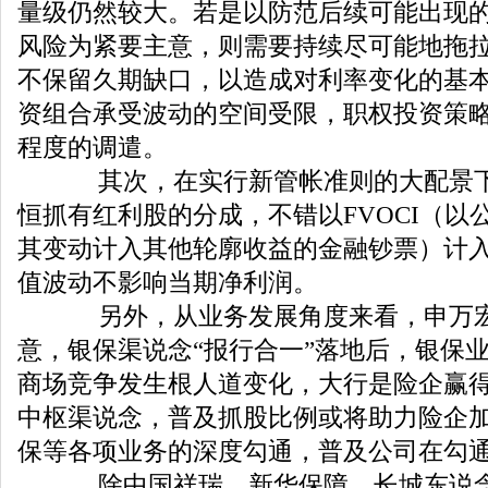
量级仍然较大。若是以防范后续可能出现
风险为紧要主意，则需要持续尽可能地拖
不保留久期缺口，以造成对利率变化的基
资组合承受波动的空间受限，职权投资策
程度的调遣。
其次，在实行新管帐准则的大配景下
恒抓有红利股的分成，不错以FVOCI（以
其变动计入其他轮廓收益的金融钞票）计
值波动不影响当期净利润。
另外，从业务发展角度来看，申万宏
意，银保渠说念“报行合一”落地后，银保
商场竞争发生根人道变化，大行是险企赢
中枢渠说念，普及抓股比例或将助力险企
保等各项业务的深度勾通，普及公司在勾
除中国祥瑞，新华保障、长城东说念