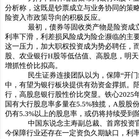
分析称，这既是钞票成立与业务协同的策
险资入市政策导向的积极反应。
最初，债券等固收类产物是险资成立
利率下滑，利差损风险成为险企濒临的主
这一压力，加大职权投资成为势必聘任，
股、农业银行H股等低估值、高股息，明
增抓性价比拟高。
民生证券连接团队以为，保障“开门
中，有望为银行板块提供有劲资金撑抓。
行，高股息银行股性价比突显。铁心2025年
国有大行股息率多量在5.5%独揽，A股股
仍有5.3%以上的股息率，或仍将持续受到
中国东说念主寿副总裁、首席投资官
今保障行业还存在一定资负久期缺口，利