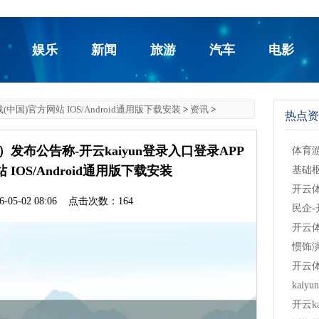
娱乐
新闻
旅游
汽车
电影
(中国)官方网站 IOS/Android通用版下载安装
>
资讯
>
热点资
H）发布公告称-开云kaiyun登录入口登录APP
体育
 IOS/Android通用版下载安装
基础枢
开云
-05-02 08:06 点击次数：164
民企-
开云
惯饰演
开云
kai
开云k