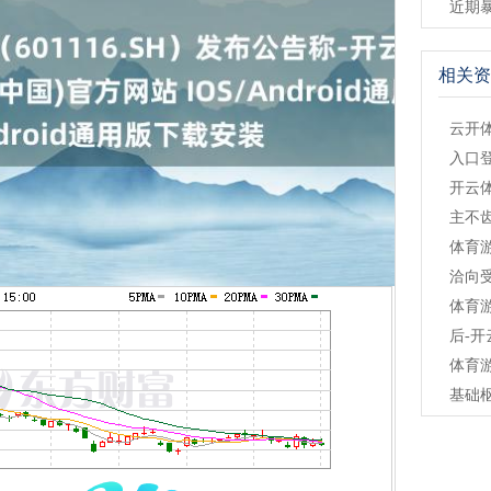
近期暴
相关资
云开体
入口登
开云
主不齿
体育
洽向受
体育
后-开
体育
基础枢