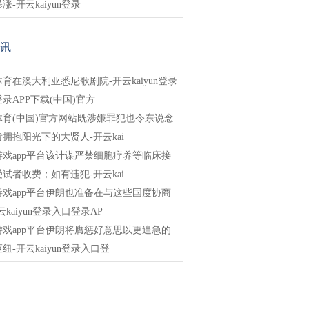
涨-开云kaiyun登录
讯
育在澳大利亚悉尼歌剧院-开云kaiyun登录
录APP下载(中国)官方
体育(中国)官方网站既涉嫌罪犯也令东说念
拥抱阳光下的大贤人-开云kai
游戏app平台该计谋严禁细胞疗养等临床接
试者收费；如有违犯-开云kai
游戏app平台伊朗也准备在与这些国度协商
云kaiyun登录入口登录AP
游戏app平台伊朗将膺惩好意思以更遑急的
纽-开云kaiyun登录入口登